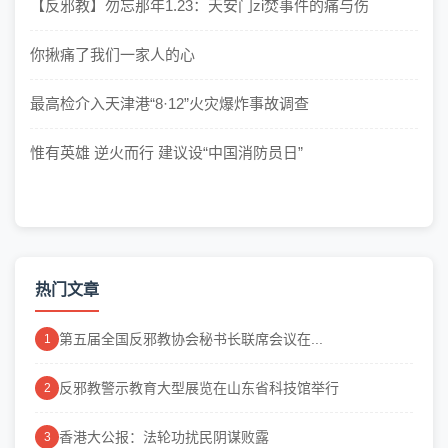
【反邪教】勿忘那年1.23：天安门zi焚事件的痛与伤
你揪痛了我们一家人的心
最高检介入天津港“8·12”火灾爆炸事故调查
惟有英雄 逆火而行 建议设“中国消防员日”
热门文章
第五届全国反邪教协会秘书长联席会议在...
1
反邪教警示教育大型展览在山东省科技馆举行
2
香港大公报：法轮功扰民阴谋败露
3