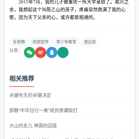
2015
年
7
月，我的儿子被重庆一所大学录取了。高兴之
余，我想起这个叫陈乙山的孩子，疼痛突然爬满了我的心
壁，因为天下父亲的心，或许都是相通的。
反邪教
校园宣传
青少年教育
澄迈县
分享：
相关推荐
关键先生的关键决定
邪教“中华日行一善”成员惨遭殴打
大山的女儿 神国的囚徒