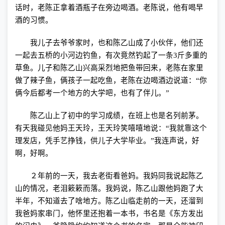
话时，老陈正拿着酒瓶子在旁边喝酒。老陈说，他有喝早
酒的习惯。
我儿子去爷爷家时，也和陈乙山成了小伙伴，他们还
一起去五桥的小河边钓鱼，有次竟然钓起了一条
3
斤多重的
草鱼。儿子和陈乙山兴高采烈地把鱼带回来，老陈在家里
做了辣子鱼，俩孩子一起吃鱼，老陈在边喝酒边说道：“你
俩今后都考一个地方的大学吧，也有了伴儿。”
陈乙山上了初中的学习成绩，在班上也是名列前茅。
有天我碰见他妈王天玲，王天玲笑嘻嘻地说：“我就靠这个
理发店，凭手艺挣钱，供儿子大学毕业。”我连声说，好
啊，好啊。
２年前的一天，我去老街看爸妈。我妈同我说起陈乙
山的情况，老泪簌簌而落。我妈说，陈乙山跟他妈跑了大
半年，不知道去了啥地方。陈乙山临走前的一天，还溜到
我爸妈家串门，他怀里还抱着一本书，书名是《东方发出