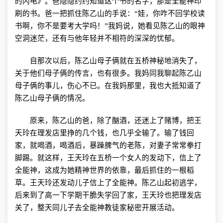
的闪电》。爸隐隐约约知道这个书的名字，那是全能神印
刷的书。爸一把抓住陈乙山的手说：“娃，你咋不回学校读
书啊，你不是要考大学吗！”我妈说，她看见陈乙山的眼神
空洞迷茫，还有与他年轻并不相符的深深的忧郁。
自那次以后，陈乙山母子俩就在五桥神秘地消失了，
关于他们母子俩的传言，也有很多。我妈同我聊起陈乙山
母子俩的事儿，伤心不已。在我妈那里，我也大抵知道了
陈乙山母子俩的情况。
原来，陈乙山的爸，除了酗酒，还迷上了赌博，把王
天玲在理发店里挣的几个钱，也几乎全输了。输了钱回
家，就喝酒，喝酒后，暴躁脾气的老陈，对妻子常常拳打
脚踢。就这样，王天玲在五桥一个女人的发动下，信上了
全能神，这成为她精神世界的依靠，最后抓住的一根稻
草。王天玲还发动儿子信上了全能神。陈乙山起初逃学，
后来到了高一下学期干脆失学回了家，王天玲也把理发店
关了，整天同儿子去全能神教徒家秘密开展活动。