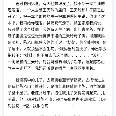
爸对我回忆说，有天他想理发了，找不到一家合适的
理发店，一个人去敲王天玲的店门，王天玲和儿子陈乙山
开了门，把一本全能神的书一把塞进爸怀里说，你读了这
本书，我再给你理发。爸叹叹气走了。爸回家跟我妈说，
只可惜了这个娃啊。我妈有天生了病，出门去买药，在老
巷子里遇见慌慌张张憔悴不堪的王天玲母子俩，得知我妈
是买药，陈乙山抓住我妈的手说：“奶奶，信全能神吧，信
了这个，人就永远不会生病。”我妈当时就哭了，伸出手去
抱孩子：“娃娃，你干嘛去信这个啊．．．．．．”没料，
一向温和的王天玲，对我妈粗暴地吼了起来，拉起陈乙山
气冲冲走开了，我妈还听见她嘴里一直骂骂咧咧着。
我读高中的儿子，去老街看望爷爷奶奶，去找他过去
的玩伴陈乙山，推开门，是血红着眼睛的老陈，酒气灌满
了整个屋子。老陈扑过来，抱住我儿子哭得发抖起来。儿
子说，他上
QQ
找过陈乙山，那个头像再也不见闪烁。儿子
对我说：“爸，我很心痛．．．．．．”