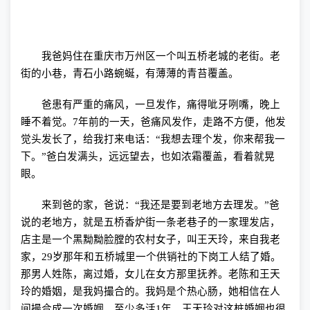
我爸妈住在重庆市万州区一个叫五桥老城的老街。老
街的小巷，青石小路蜿蜒，有薄薄的青苔覆盖。
爸患有严重的痛风，一旦发作，痛得呲牙咧嘴，晚上
睡不着觉。
7
年前的一天，爸痛风发作，走路不方便，他发
觉头发长了，给我打来电话：“我想去理个发，你来帮我一
下。”爸白发满头，远远望去，也如浓霜覆盖，看着就晃
眼。
来到爸的家，爸说：“我还是要到老地方去理发。”爸
说的老地方，就是五桥香炉街一条老巷子的一家理发店，
店主是一个黑黝黝脸膛的农村女子，叫王天玲，来自我老
家，
29
岁那年和五桥城里一个供销社的下岗工人结了婚。
那男人姓陈，离过婚，女儿在女方那里抚养。老陈和王天
玲的婚姻，是我妈撮合的。我妈是个热心肠，她相信在人
间撮合成一次婚姻，至少多活
1
年。王天玲对这桩婚姻也很