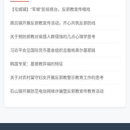
【屯城镇】“军坡”民俗搭台，反邪教宣传唱戏
南吕镇开展反邪教宣传活动，齐心共筑反邪防线
关于预防邪教对易感人群侵蚀的几点心理学思考
习近平会见国际货币基金组织总裁格奥尔基耶娃
韩国专家：基督教异端的特征
关于对农村留守妇女开展反邪教警示教育工作的思考
石山镇开展防范电信网络诈骗暨反邪教宣传教育活动