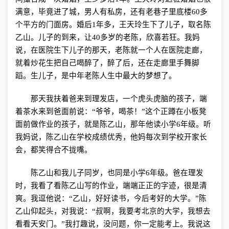
满意，毕竟进了城，男人有私房，还有老巷子里底楼
60
多
个平方的门面房。婚后
1
年多，王天玲生下了儿子，取名陈
乙山。儿子的到来，让
40
多岁的老陈，欣喜若狂。我妈
说，在医院生下儿子的那天，老陈就一个人在医院走廊，
就着炒花生把自己喝醉了，醉了后，还在走廊里手舞脚
蹈。生儿子，是中年老陈人生中最大的梦想了。
那天我扶着爸来到理发店，一个虎头虎脑的孩子，端
着茶水来到爸面前说：“爷爷，喝茶！”这个正蹲在小板凳
面前做作业的孩子，就是陈乙山，那年他读小学
6
年级。听
我妈说，陈乙山在学校成绩优秀，他妈每次到学校开家长
会，都笑得合不拢嘴。
陈乙山和我儿子同岁，也同是小学
6
年级。爸在理发
时，我看了看陈乙山写的作业，端端正正的字迹，很是清
爽。我逗他说：“乙山，好好读书，今后考好的大学。”陈
乙山仰起头，对我说：“叔啊，我要考北京的大学，我想去
看看天安门。”我打趣说，没问题，你一定能考上。我说这