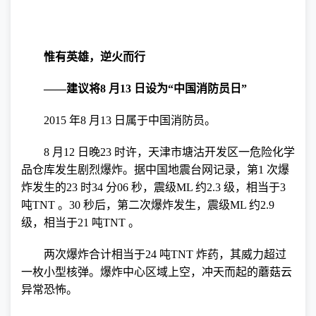
惟有英雄，逆火而行
——建议将
8
月
13
日设为“中国消防员日”
2015
年
8
月
13
日属于中国消防员。
8
月
12
日晚
23
时许，天津市塘沽开发区一危险化学
品仓库发生剧烈爆炸。据中国地震台网记录，第
1
次爆
炸发生的
23
时
34
分
06
秒，震级
ML
约
2.3
级，相当于
3
吨
TNT
。
30
秒后，第二次爆炸发生，震级
ML
约
2.9
级，相当于
21
吨
TNT
。
两次爆炸合计相当于
24
吨
TNT
炸药，其威力超过
一枚小型核弹。爆炸中心区域上空，冲天而起的蘑菇云
异常恐怖。