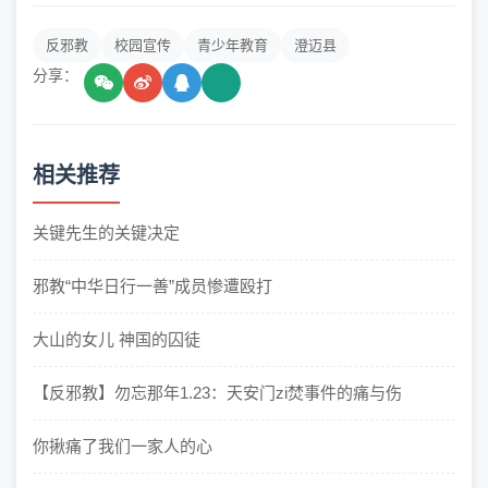
反邪教
校园宣传
青少年教育
澄迈县
分享：
相关推荐
关键先生的关键决定
邪教“中华日行一善”成员惨遭殴打
大山的女儿 神国的囚徒
【反邪教】勿忘那年1.23：天安门zi焚事件的痛与伤
你揪痛了我们一家人的心