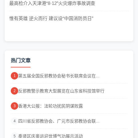
最高检介入天津港“8·12”火灾爆炸事故调查
惟有英雄 逆火而行 建议设“中国消防员日”
热门文章
第五届全国反邪教协会秘书长联席会议在...
1
反邪教警示教育大型展览在山东省科技馆举行
2
香港大公报：法轮功扰民阴谋败露
3
四川省反邪教协会、广元市反邪教协会联...
4
奉贤区庆奥运迎世博气功展示活动
5