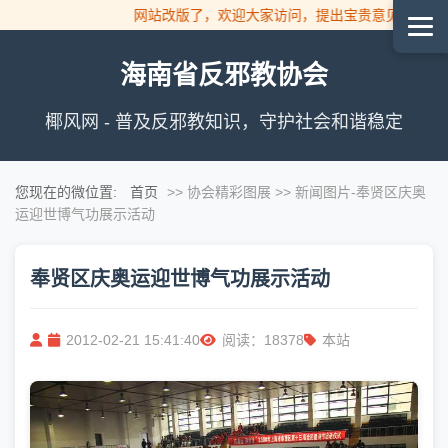
网站改版了，欢迎大家访问，提出宝贵意见！
海南省反邪教协会
椰风网 - 普及反邪教知识，守护社会和谐稳定
您现在的微位置:
首页
>> 协会精彩图展 >> 新闻图片
-奉贤区庆奥
运迎世博气功展示活动
奉贤区庆奥运迎世博气功展示活动
2012-02-21 15:41:40
阅读：18378
本站