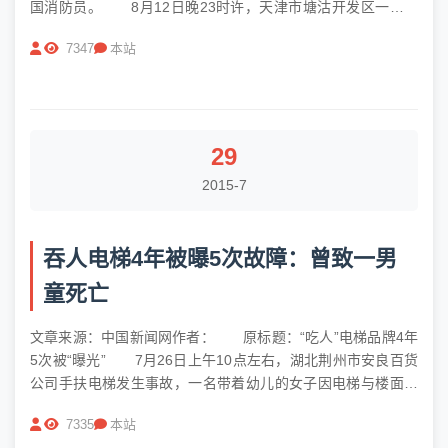
国消防员。 8月12日晚23时许，天津市塘沽开发区一危险
化学品仓库发生剧烈爆炸。据中国地震台网记录，第1次爆炸发
7347
本站
生的23时34分06秒，震级ML约2.3级，相当于3吨TNT。...
29
2015-7
吞人电梯4年被曝5次故障：曾致一男
童死亡
文章来源：中国新闻网作者： 原标题：“吃人”电梯品牌4年
5次被“曝光” 7月26日上午10点左右，湖北荆州市安良百货
公司手扶电梯发生事故，一名带着幼儿的女子因电梯与楼面连
接的迎宾踏板松动，被卷入电梯内。女子将儿子托举送出，旁
7335
本站
人救下孩子。救援人员将其救出时，这名女子已经身亡。昨天