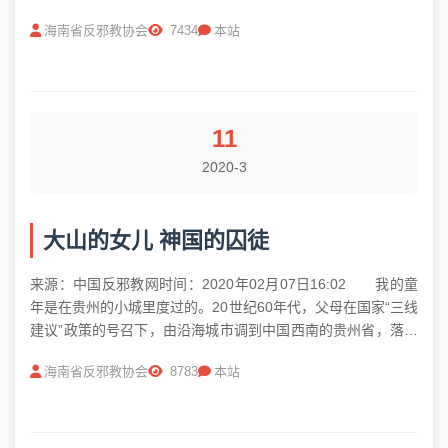
徒。 据悉，61岁妇女林欣月创立的“中华白阳四贵灵宝圣道
海南省反邪教协会
7434
本站
会”，又称“中华日行一善学会”，宗旨为：启迪人们之良性、...
11
2020-3
大山的女儿 神国的囚徒
来源：中国反邪教网时间：2020年02月07日16:02 我的童
年是在贵州的小城里度过的。20世纪60年代，父母在国家“三线
建议”政策的号召下，由沿海城市调到中国西南的贵州省，落户
在大山里。70年代初，我出生时，父母在天柱县已工作近10个
海南省反邪教协会
8783
本站
年头。天柱县虽不是少数民族自治县，但周围都是苗族、侗族
自...