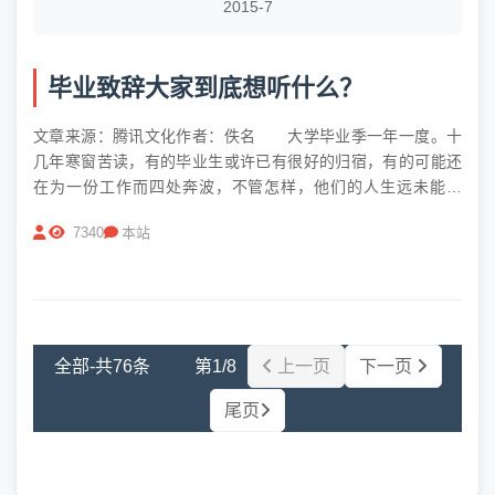
2015-7
毕业致辞大家到底想听什么？
文章来源：腾讯文化作者：佚名 大学毕业季一年一度。十
几年寒窗苦读，有的毕业生或许已有很好的归宿，有的可能还
在为一份工作而四处奔波，不管怎样，他们的人生远未能定
论，更何况是如今这个变化极大的时代，年轻人的可能性正
7340
本站
多。 已经毕业的学生里，不知道有多少还记得毕业典礼上
的致辞。这些年来，大学在毕业致...
全部-共76条 第1/8
上一页
下一页
尾页