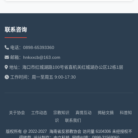
联系咨询
电话：0898-65393360
邮箱：hnkxxcb@163.com
地址：海口市红城湖路100号省直机关红城湖办公区12栋1层
工作时间：周一至周五 9:00-17:30
关于协会
工作动态
宗教知识
真情互动
揭秘文摘
科普知
识
联系我们
版权所有 @ 2022-2027 海南省反邪教协会 访问量:6104306 未经授权不
得转载 设计制作：
中立科技
网络纠错：0898-31568060