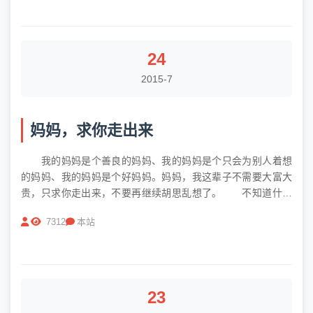
荆州市安监局通...
24
2015-7
妈妈，求你走出来
我的妈妈是个善良的妈妈、我的妈妈是个只会为别人着想
的妈妈、我的妈妈是个好妈妈。妈妈，我这辈子不需要大富大
贵，只求你走出来，不要再继续胡思乱想了。 不知道什么
时候开始我妈开始念经了，隐约记得是去年的事情！一开始只
7312
本站
是去庙里烧烧香，我们也很支持，求个平安！慢慢的开始念心
经和大悲咒，我以为只是随便...
23