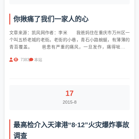
你揪痛了我们一家人的心
文章来源：凯风网作者：李米 我爸妈住在重庆市万州区一
个叫五桥老城的老街。老街的小巷，青石小路蜿蜒，有薄薄的
青苔覆盖。 爸患有严重的痛风，一旦发作，痛得呲牙咧
嘴，晚上睡不着觉。7年前的一天，爸痛风发作，走路不方便，
7383
本站
他发觉头发长了，给我打来电话：“我想去理个发，你来帮我一
下。”爸白发满头，远远望...
17
2015-8
最高检介入天津港“8·12”火灾爆炸事故
调查