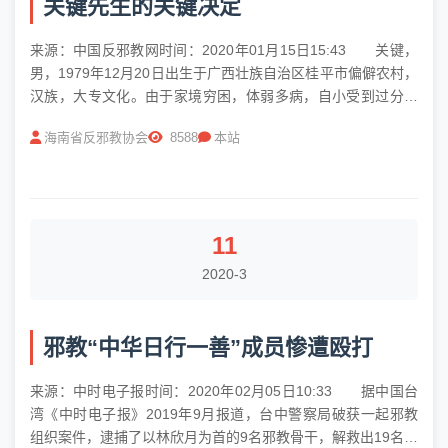
关键先生的关键决定
来源：中国反邪教网时间：2020年01月15日15:43 关键，
男，1979年12月20日出生于广西壮族自治区桂平市偏僻农村，
汉族，大专文化。由于家境穷困，体弱多病，自小受到过分溺
爱，族人寄予过高期望，致使关键性格怪异，幻想有朝一日飞
海南省反邪教协会
8588
本站
黄腾达，光宗耀祖。关键17岁接触各种气功，19岁开始习练
“法...
11
2020-3
邪教“中华日行一善”成员惨遭殴打
来源：中时电子报时间：2020年02月05日10:33 据中国台
湾《中时电子报》2019年9月报道，台中警察局破获一起邪教
组织案件，逮捕了以林欣月为首的9名邪教骨干，解救出19名信