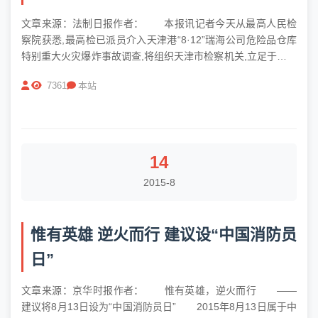
文章来源：法制日报作者： 本报讯记者今天从最高人民检
察院获悉,最高检已派员介入天津港“8·12”瑞海公司危险品仓库
特别重大火灾爆炸事故调查,将组织天津市检察机关,立足于检察
职能,依法严查事故所涉渎职等职务犯罪。 据悉,最高检渎职
7361
本站
侵权检察厅已派人赶赴事故现场,与天津市检察机关组成检察调
查专案组...
14
2015-8
惟有英雄 逆火而行 建议设“中国消防员
日”
文章来源：京华时报作者： 惟有英雄，逆火而行 ——
建议将8月13日设为“中国消防员日” 2015年8月13日属于中