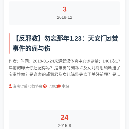
3
2018-12
【反邪教】勿忘那年1.23：天安门zi焚
事件的痛与伤
作者：时间：2018-01-24来源武汉体育中心浏览量：1461次17
年前的昨天你还记得吗？是谁害的刘春玲及女儿刘思颖断送了
宝贵性命？是谁害的郝慧君及女儿陈果失去了美好前程？是谁
害的王进东一家丢掉了幸福生活？是“法沦功”！他们因误信“法
海南省反邪教协会
7392
本站
沦功”的歪理邪说为了所谓的“美好天国”走上了自焚的不归路失
去...
24
2015-8