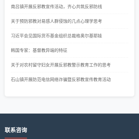
南吕镇开展反邪教宣传活动，齐心共筑反邪防线
关于预防邪教对易感人群侵蚀的几点心理学思考
习近平会见国际货币基金组织总裁格奥尔基耶娃
韩国专家：基督教异端的特征
关于对农村留守妇女开展反邪教警示教育工作的思考
石山镇开展防范电信网络诈骗暨反邪教宣传教育活动
联系咨询