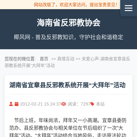
网站改版了，欢迎大家访问，提出宝贵意见！
海南省反邪教协会
椰风网 - 普及反邪教知识，守护社会和谐稳定
您现在的微位置:
首页
>> 真情互动 >> 关爱心声
-湖南省宜章县反
邪教系统开展“大拜年”活动
湖南省宜章县反邪教系统开展“大拜年”活动
2012-02-21 15:24:37
阅读：7297
本站
节后上班，年味尚浓，拜年又一小高潮。宜章县委防
范办、县反邪教协会与相关单位在节后组织了一次“大
拜年”活动。“大拜年”活动结合当地风俗，走访原法轮功