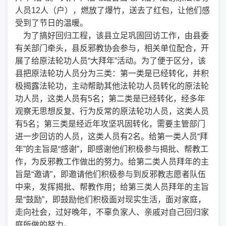
人员12人（户），燃放了爆竹，送去了红包，让他们感
受到了节日的温暖。
为了搞好回归工程，该县立足巩固回访工作，由县委
有关部门牵头，县反邪教协会参与，相关单位配合，开
展了给原法轮功人员“大拜年”活动。为了便于区分，该
县把原法轮功人员分为三类：第一类是已经转化，并积
极揭露法轮功，主动帮助其他法轮功人员转化的原法轮
功人员，这类人员有5名；第二类是已经转化，经多年
观察无思想反复、行为反常的原法轮功人员，这类人员
有5名；第三类是经近年攻坚巩固转化，需要主管部门
进一步回访的人员，这类人员有2名。给第一类人员“拜
年”的主旨是“感谢”，即感谢他们积极参与揭批、帮教工
作，为反邪教工作做出的努力。给第二类人员拜年的主
旨是“邀请”，即邀请他们积极参与到反邪教志愿者队伍
中来，发挥揭批、帮教作用；给第三类人员拜年的主旨
是“鼓励”，即鼓励他们积极面对现实生活，面对家庭，
走向社会，过好晚年，不辜负家人、亲戚对自己回归家
庭所做的努力。