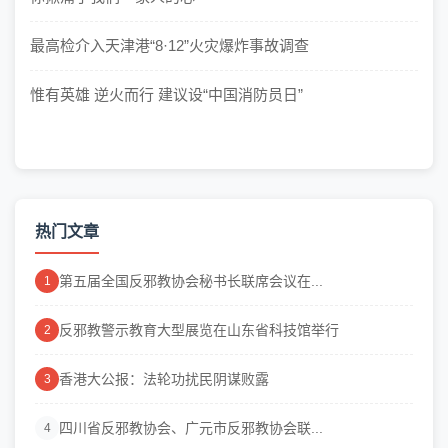
最高检介入天津港“8·12”火灾爆炸事故调查
惟有英雄 逆火而行 建议设“中国消防员日”
热门文章
第五届全国反邪教协会秘书长联席会议在...
1
反邪教警示教育大型展览在山东省科技馆举行
2
香港大公报：法轮功扰民阴谋败露
3
四川省反邪教协会、广元市反邪教协会联...
4