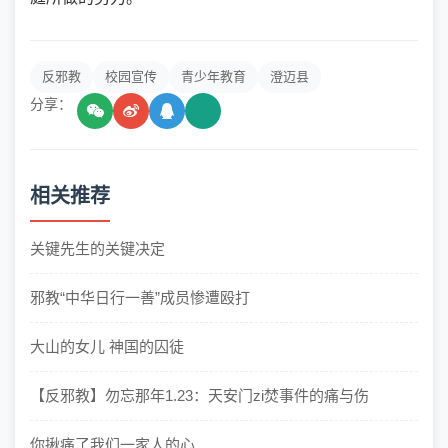
反邪教
校园宣传
青少年教育
澄迈县
分享：
相关推荐
关键先生的关键决定
邪教“中华日行一善”成员惨遭殴打
大山的女儿 神国的囚徒
【反邪教】勿忘那年1.23：天安门zi焚事件的痛与伤
你揪痛了我们一家人的心