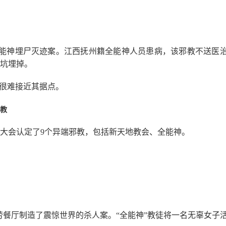
全能神埋尸灭迹案。江西抚州籍全能神人员患病，该邪教不送医
坑埋掉。
都很难接近其据点。
邪教
会，大会认定了9个异端邪教，包括新天地教会、全能神。
麦当劳餐厅制造了震惊世界的杀人案。“全能神”教徒将一名无辜女子