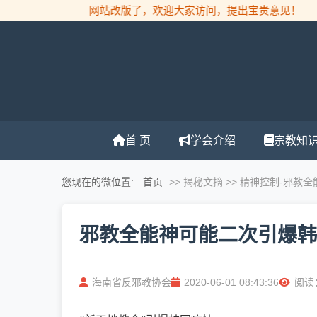
网站改版了，欢迎大家访问，提出宝贵意见！
首 页
学会介绍
宗教知
您现在的微位置:
首页
>> 揭秘文摘 >> 精神控制
-邪教
邪教全能神可能二次引爆韩
海南省反邪教协会
2020-06-01 08:43:36
阅读：