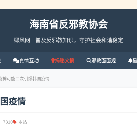
海南省反邪教协会
椰风网 - 普及反邪教知识，守护社会和谐稳定
识
真情互动
揭秘文摘
邪教面面观
全能神可能二次引爆韩国疫情
国疫情
7310
本站