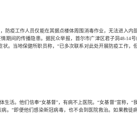
施，防疫工作人员仅能在其据点楼体周围消毒作业，无法进入内
期间的传播隐患。据民众举报，首尔市广津区君子洞48-14号
症状。当地保健所职员称，“已多次联系对此处开展防疫工作，
集体生活。他们信奉“女基督”，有病不上医院。“女基督”宣称，“
疾病。”即便他们感染新冠病毒，也不会到医院救治。如果教徒