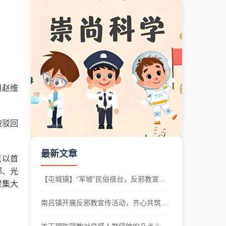
目赵维
被驳回
最新文章
点以首
邱、光
【屯城镇】“军坡”民俗搭台，反邪教宣传
聚集大
唱戏
南吕镇开展反邪教宣传活动，齐心共筑反
邪防线