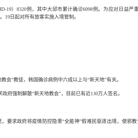
D-19）8320例，其中大邱市累计确诊6098例。为应对日益严
。19日起对所有旅客实施入境管制。
地教会”教徒，韩国确诊病例中六成以上与“新天地”有关。
求政府强制解散“新天地教会”，目前已有近130万人签名。
愿，要求政府将疫情防控隐患“全能神”假难民驱逐出境，使邪教