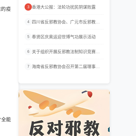
香港大公报：法轮功扰民阴谋败露
3
重的疫
四川省反邪教协会、广元市反邪教协
4
会联...
奉贤区庆奥运迎世博气功展示活动
5
关于组织开展反邪教法制知识竞赛活
6
动的通知
海南省反邪教协会召开第二届理事会
7
会议
“全能