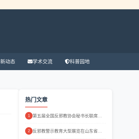
最新动态
学术交流
科普园地
热门文章
第五届全国反邪教协会秘书长联席会
1
议在...
反邪教警示教育大型展览在山东省科
2
技馆举行