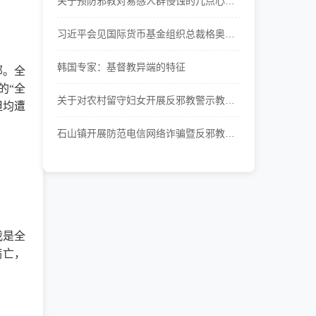
关于预防邪教对易感人群侵蚀的几点心理
学思考
习近平会见国际货币基金组织总裁格奥尔
基耶娃
韩国专家：基督教异端的特征
部。全
的“全
关于对农村留守妇女开展反邪教警示教育
但均遭
工作的思考
石山镇开展防范电信网络诈骗暨反邪教宣
传教育活动
我是全
病亡，