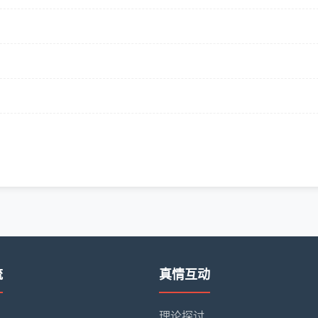
流
真情互动
理论探讨