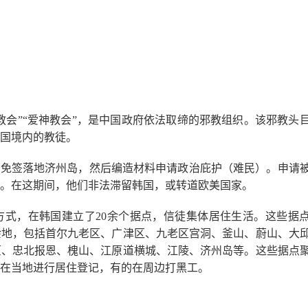
教会”“爱神教会”，是中国政府依法取缔的邪教组织。该邪教头
国境内的教徒。
，免签落地济州岛，然后编造材料申请政治庇护（难民）。申请
。在这期间，他们非法滞留韩国，或转道欧美国家。
方式，在韩国建立了20余个据点，信徒集体居住生活。这些据
余地，包括首尔九老区、广津区、九老区宫洞、釜山、蔚山、大
原、忠北报恩、槐山、江原道横城、江陵、济州岛等。这些据点
在当地进行居住登记，有的在周边打黑工。