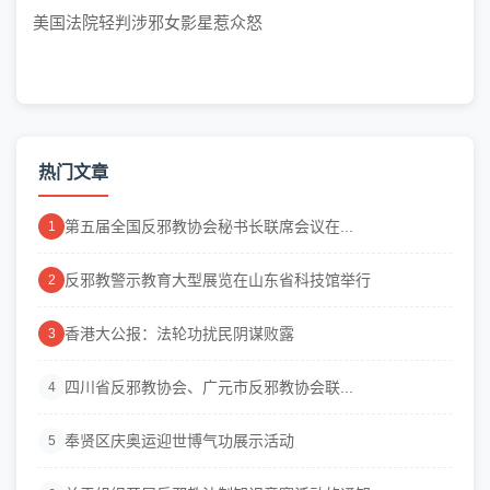
美国法院轻判涉邪女影星惹众怒
热门文章
第五届全国反邪教协会秘书长联席会议在...
1
反邪教警示教育大型展览在山东省科技馆举行
2
香港大公报：法轮功扰民阴谋败露
3
四川省反邪教协会、广元市反邪教协会联...
4
奉贤区庆奥运迎世博气功展示活动
5