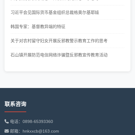
习近平会见国际货币基金组织总裁格奥尔基耶娃
韩国专家：基督教异端的特征
关于对农村留守妇女开展反邪教警示教育工作的思考
石山镇开展防范电信网络诈骗暨反邪教宣传教育活动
联系咨询
电话：0898-65393360
邮箱：hnkxxcb@163.com