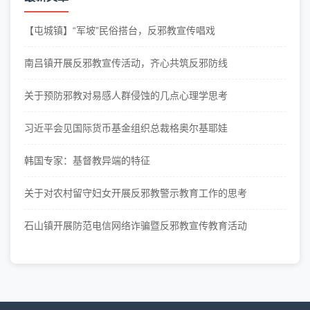
【屯城镇】“军坡”民俗搭台，反邪教宣传唱戏
南吕镇开展反邪教宣传活动，齐心共筑反邪防线
关于预防邪教对易感人群侵蚀的几点心理学思考
习近平会见国际货币基金组织总裁格奥尔基耶娃
韩国专家：基督教异端的特征
关于对农村留守妇女开展反邪教警示教育工作的思考
石山镇开展防范电信网络诈骗暨反邪教宣传教育活动