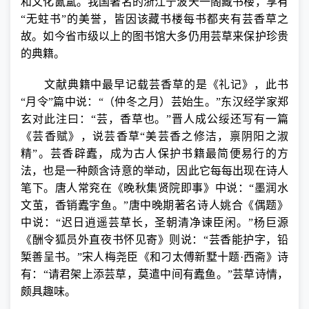
和文化氤氲。我国著名的浙江宁波天一阁藏书楼，享有
“无蛀书”的美誉，皆因该藏书楼每书都夹有芸香草之
故。如今省市级以上的图书馆大多仍用芸草来保护珍贵
的典籍。
文献典籍中最早记载芸香草的是《礼记》，此书
“月令”篇中说：“（仲冬之月）芸始生。”东汉经学家郑
玄对此注曰：“芸，香草也。”晋人成公绥还写有一篇
《芸香赋》，说芸香草“美芸香之修洁，禀阴阳之淑
精”。芸香辟蠹，成为古人保护书籍最简便易行的方
法，也是一种颇含诗意的举动，因此它每每出现在诗人
笔下。唐人常兖在《晚秋集贤院即事》中说：“墨润水
文茧，香销蠹字鱼。”唐中晚期著名诗人姚合《偶题》
中说：“迟日逍遥芸草长，圣朝清净谏臣闲。”杨巨源
《酬令狐员外直夜书怀见寄》则说：“芸香能护字，铅
椠善呈书。”宋人梅尧臣《和刁太傅新墅十题·西斋》诗
有：“请君架上添芸草，莫遣中间有蠹鱼。”芸草诗情，
颇具趣味。