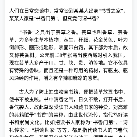
人们在日常交谈中，常常谈到某某人出身“书香之家”，
某某人家是“书香门第”。但究竟何谓书香？
“书香”之典出于芸草之香。芸草也叫香草、芸香
草，为多年生草本植物，丛生，秆细，花金黄色，叶为
倒卵形、圆形或匙形，表面带白霜，其下部为木质，故
又称芸香树。公元前
138
年张骞出使西域时引入我国，
现在芸草大多产于川、甘、陕、贵、滇等地。它不仅具
有特殊的香味，而且还是一种可用的药材，有驱虫、驱
风通经的作用，嚼之有辛辣和麻凉的感觉。
古人为了防止蛀虫咬食书籍，便把芸草放置书中，
使书不被虫咬。书中清香之气，日久不散，打开书后，
香气袭人，故此草深受读书人和藏书家的钟爱，对高雅
的典籍赋予“书香”的美称，由此世代流传，指代笃好读
书和崇尚文化。比如把读书人家称为“书香门第”、“诗
礼传家”、“耕读世家”等等，都是指代读书人的书卷气