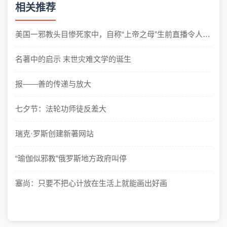
相关推荐
美国一邪教头目惨死家中，自称“上帝之母”生前直播令人毛
骨悚然
名著中的启示 末世灾难文学的诞生
报——善的传递与放大
七夕节：法轮功师徒反差大
瑞克·罗斯创建新著网站
“瑜伽似邪教”俄罗斯地方政府叫停
塞尚：只要不把心计放在生活上就能画出好画