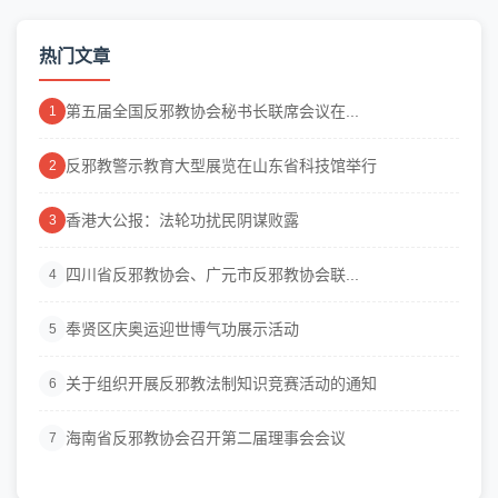
热门文章
第五届全国反邪教协会秘书长联席会议在...
1
反邪教警示教育大型展览在山东省科技馆举行
2
香港大公报：法轮功扰民阴谋败露
3
四川省反邪教协会、广元市反邪教协会联...
4
奉贤区庆奥运迎世博气功展示活动
5
关于组织开展反邪教法制知识竞赛活动的通知
6
海南省反邪教协会召开第二届理事会会议
7