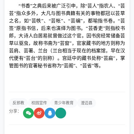
“书香”之典后来被广泛引申，除“芸人”指农人、“芸
芸”指众多外，大凡与图书典籍有关的事物都冠以芸草
之名，如“芸帙”、“芸帐”、“芸编”，都喻指书卷。“芸
签”原指书信，后来也演绎为图书。“芸香吏”则指校书
郎，大诗人白居易就曾做过这个官。因书房经常储备芸
草以驱虫，故称书斋为“芸窗”，官家藏书的地方则称为
芸肩、芸署、兰台（兰台相当于现在的档案馆，早在汉
代便有“芸台”的别称）。宫廷中的藏书处称“芸扁”，掌
管图书的官署秘书省称为“芸阁”、“芸省”等。
反邪教
校园宣传
青少年教育
澄迈县
分享：