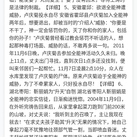
是法律的制裁。【详细】 5、安徽霍邱：欲退全能神遭
威胁，卢庆菊投水自尽 安徽省霍邱县卢庆菊加入全能神
两年后，想要退出，却被当时的“介绍人”威胁：“你要是
不干了，神一定会惩罚你的，灭了你和你的家人，包括
你的孙子！”卢庆菊曾经看过教会惩罚不听话的人，想
起那种毒打场面、威胁的话，不敢再多说一句。 2011
年11月6日晚，卢庆菊去参加全能神活动久久未归。晚
上11点，丈夫出门寻找，直到次日1点多还没找到，便
叫来邻居们一起帮忙。11月7日凌晨2点10分，众人在
水库里发现了卢庆菊的尸体。原来卢庆菊迫于全能神的
威胁，为了不牵累家人，只好投水自尽！【详细】 6、
湖北枣阳：靳丽娟为“升天”自刎 湖北省枣阳人靳丽娟是
全能神的忠实信徒，日渐痴迷恍惚。2004年11月9日，
在外听完祷告回来后，从家里拿起菜刀跑到门前200米
的山坡，对丈夫说：“我听到主的召唤了，主让我现在
就去！”在求丈夫孩子助其“升天”无果的情况下，她自己
拿起刀毫不犹豫地往颈部气管一割，当即喷血昏迷。丈