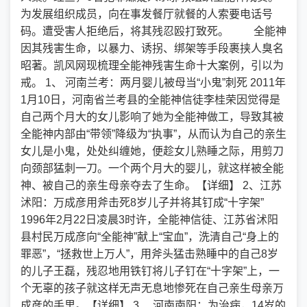
为发展组织成员，向在事发餐厅就餐的人索要电话号
码。遭受害人拒绝后，将其残忍殴打致死。 全能神
因其残害生命，以暴力、诱拐、绑架等手段裹挟人臭名
昭著。凯风网现梳理全能神残害生命十大案例，引以为
戒。 1、 河南兰考：两月婴儿被母当“小鬼”刺死 2011年
1月10日，河南省兰考县的全能神信徒李桂荣因觉得是
自己两个月大的女儿影响了她为全能神做工，导致其被
全能神内部由“带领”降级为“执事”，从而认为自己的亲生
女儿是小鬼，处处纠缠她，便趁女儿熟睡之际，用剪刀
向颈部猛刺一刀。一个两个月大的婴儿，就这样被全能
神、被自己的亲生母亲夺去了生命。【详细】 2、江苏
沭阳：万成彦用斧击死8岁儿子并将其钉成“十字架”
1996年2月22日凌晨3时许，全能神信徒、江苏省沭阳
县村民万成彦向“全能神”献上“宝血”，洗清自己“身上的
罪恶”，“拯救世上万人”，用斧头猛击熟睡中的自己8岁
的儿子王磊，残忍地用铁钉将儿子钉在“十字架”上，一
个无辜的孩子就这样无声无息地惨死在自己亲生母亲万
成彦的手里。【详细】 3、 河南南阳：为治病，14岁的