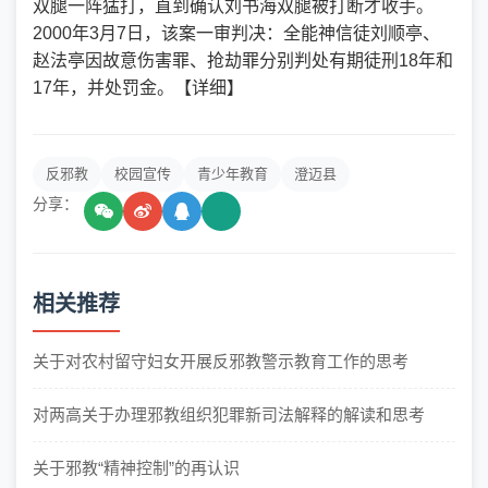
双腿一阵猛打，直到确认刘书海双腿被打断才收手。
2000年3月7日，该案一审判决：全能神信徒刘顺亭、
赵法亭因故意伤害罪、抢劫罪分别判处有期徒刑18年和
17年，并处罚金。【详细】
反邪教
校园宣传
青少年教育
澄迈县
分享：
相关推荐
关于对农村留守妇女开展反邪教警示教育工作的思考
对两高关于办理邪教组织犯罪新司法解释的解读和思考
关于邪教“精神控制”的再认识