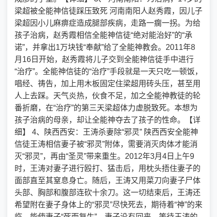
梁超被全能神信徒踩压致死 河南南阳人赵秀霞，因儿子
梁超因小儿麻痹症造成腿部疾病，走路一瘸一拐。为给
孩子治病，赵秀霞相信全能神信徒“绝对能治好”的“承
诺”，并拿出1万块钱“奉献”给了全能神教会。2011年8
月16日开始，赵秀霞将儿子交到全能神信徒手中进行
“治疗”。全能神信徒的“治疗”手段就是一天只吃一顿饭，
唱经、祷告，加上用木板固定住梁超用砖头压，甚至用
人上去踩。天气炎热，伙食不足，加之全能神教徒的轮
番折磨，在“治疗”的第三天梁超体力虚脱致死。本想为
孩子治病的母亲，却让全能神夺去了孩子的性命。【详
细】 4、陕西西安：王涛杀妻除“邪灵” 陕西西安全能神
信徒王涛相信妻子被“邪灵”附体，需要消灭肉体才能消
灭“邪灵”，再由“圣灵”带来重生。2012年3月4日上午9
时，王涛对妻子进行殴打、猛击后，用枕头捂住妻子的
面部直至其窒息身亡。随后，王涛又用菜刀向妻子尸体
头部、胸部和腹部连砍十余刀。这一切结束后，王涛还
希望附在妻子身体上的“邪灵”尽快死去，期待着“神”的来
临，能使妻子“死而复生”。妻子没有回来，等待王涛的