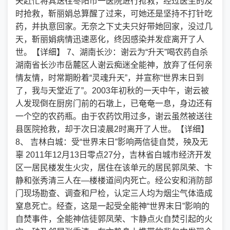
夫赶忙将其送往枣阳市一医院进行抢救，经过医生的及
时抢救，靳丽娟总算醒了过来，可她还是坚持不打针吃
药，并执意回家。无奈之下丈夫只好带她回家，没过几
天，靳丽娟病情迅速恶化，终因感染并发症离开了人
世。【详细】 7、湖南长沙：谢云为“升天”喝农药自杀
湖南省长沙市岳麓区人谢云痴迷全能神，放弃了任何亲
情友情，时常期盼着“灵魂升天”，并宣称“世界末日到
了，我与天堂近了”。2003年初秋的一天中午，谢云被
人发现倒在厨房门前的石墩上，已奄奄一息，身边还有
一个空的农药瓶。由于农药饮用过多，谢云虽然被送往
县医院抢救，却于次日凌晨2时离开了人世。【详细】
8、 吉林白城：受“世界末日”影响两信徒自焚，殃及无
辜 2011年12月13日零点27分，吉林省白城市经济开发
区一居民楼发生火灾，居住在该单元的居民郭凤荣、卞
静和张秀清三人在—楼楼道间内死亡。经公安和消防部
门现场勘查、调查和尸检，认定三人均为烟尘气体造成
窒息死亡。经查，这是一起受全能神“世界末日”影响的
自焚事件，全能神信徒郭凤荣、卞静点火自焚引起的火