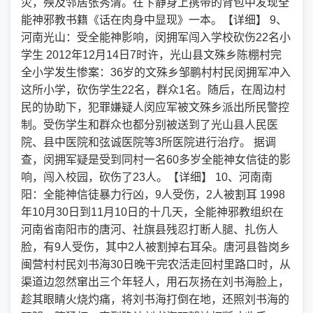
灾，殃及邻居张秀清。在卞静身上携带的背包中发现全
能神邪教书籍《话在肉身中显现》一本。【详细】 9、
河南光山：受全能神影响，闵拥军闯入学校砍伤22名小
学生 2012年12月14日7时许，光山县文殊乡陈棚村完
全小学发生惨案：36岁的文殊乡邹鹏村村民闵拥军冲入
这所小学，砍伤学生22名，群众1名。随后，在周边村
民的协助下，犯罪嫌疑人闵应军被文殊乡派出所民警控
制。受伤学生和群众也都分别被送到了光山县人民医
院、县中医院和弦诚医院等3所医院进行治疗。 据调
查，闵拥军疑是受到同村一名60多岁全能神女信徒的影
响，闯入校园，砍伤了23人。【详细】 10、河南南
阳：全能神信徒暴力行凶，9人受伤，2人被割耳 1998
年10月30日到11月10日的十几天，全能神邪教组织在
河南省南阳市的唐河、社旗县残忍打断人腿、扎伤人
脸，有9人受伤，其中2人被割掉右耳朵。唐河县昝岗乡
闽营村村民刘书海30日晚干完农活走回村里路口时，从
渠道边忽然窜出三个年轻人，用石灰扬在刘书海脸上，
趁其眼睛火烧灼痛，将刘书海打倒在地，还照刘书海的