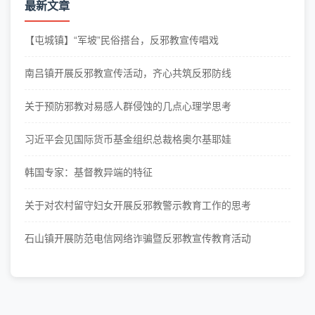
最新文章
【屯城镇】“军坡”民俗搭台，反邪教宣传唱戏
南吕镇开展反邪教宣传活动，齐心共筑反邪防线
关于预防邪教对易感人群侵蚀的几点心理学思考
习近平会见国际货币基金组织总裁格奥尔基耶娃
韩国专家：基督教异端的特征
关于对农村留守妇女开展反邪教警示教育工作的思考
石山镇开展防范电信网络诈骗暨反邪教宣传教育活动