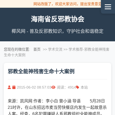
网站改版了，欢迎大家访问，提出宝贵意见！
海南省反邪教协会
椰风网 - 普及反邪教知识，守护社会和谐稳定
您现在的微位置:
首页
>> 学术交流 >> 学术推荐
-邪教全能神残害
生命十大案例
邪教全能神残害生命十大案例
2015-06-02 08:57:03
阅读：4914
本站
来源：凯风网 作者：李小白 曾小涵 导语 5月28日
21时许，在山东招远市麦当劳快餐店内发生一起故意杀
人案。经查，6名犯罪嫌疑人系邪教组织全能神成员。