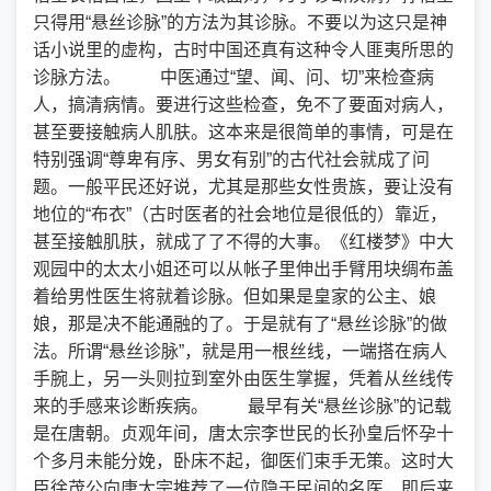
只得用“悬丝诊脉”的方法为其诊脉。不要以为这只是神
话小说里的虚构，古时中国还真有这种令人匪夷所思的
诊脉方法。 中医通过“望、闻、问、切”来检查病
人，搞清病情。要进行这些检查，免不了要面对病人，
甚至要接触病人肌肤。这本来是很简单的事情，可是在
特别强调“尊卑有序、男女有别”的古代社会就成了问
题。一般平民还好说，尤其是那些女性贵族，要让没有
地位的“布衣”（古时医者的社会地位是很低的）靠近，
甚至接触肌肤，就成了了不得的大事。《红楼梦》中大
观园中的太太小姐还可以从帐子里伸出手臂用块绸布盖
着给男性医生将就着诊脉。但如果是皇家的公主、娘
娘，那是决不能通融的了。于是就有了“悬丝诊脉”的做
法。所谓“悬丝诊脉”，就是用一根丝线，一端搭在病人
手腕上，另一头则拉到室外由医生掌握，凭着从丝线传
来的手感来诊断疾病。 最早有关“悬丝诊脉”的记载
是在唐朝。贞观年间，唐太宗李世民的长孙皇后怀孕十
个多月未能分娩，卧床不起，御医们束手无策。这时大
臣徐茂公向唐太宗推荐了一位隐于民间的名医，即后来