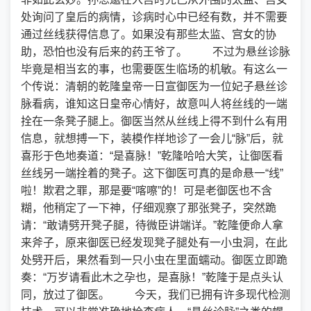
处询问了皇后的病情，诊病时心中已经有数，并不需要
通过丝线获得信息了。如果没有那些太监、宫女的协
助，恐怕也没有后来的药王爷了。 不过为悬丝诊脉
毕竟是相当玄的事，也需要医生临场的机敏。有这么一
个传说：清朝的乾隆皇帝一日宣御医为一位妃子悬丝诊
脉看病，谁知这日皇帝心情好，故意叫人将丝线的一端
拴在一条凳子腿上。御医当然从丝线上得不到什么有用
信息，就想搏一下，装模作样地诊了一会儿“脉”后，就
喜形于色地奏道：“是喜脉！”乾隆哈哈大笑，让御医看
丝线另一端拴着的凳子。这下御医可真的是命悬一“线”
啦！欺君之罪，那是要“喀嚓”的！可是老御医也不含
糊，他稍定了一下神，仔细观察了那张凳子，突然跪
请：“敢请劈开凳子腿，待微臣讲端详。”乾隆便命人拿
来斧子，原来御医已经发现凳子腿处有一小虫洞，在此
处劈开后，果然看到一只小虫在里面蠕动。御医立即跪
奏：“万岁请看此木之孕也，是喜脉！”乾隆于是点头认
同，放过了御医。 今天，我们已拥有许多现代检测