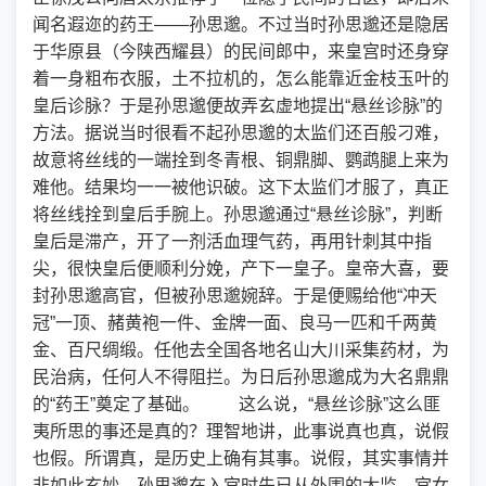
闻名遐迩的药王——孙思邈。不过当时孙思邈还是隐居
于华原县（今陕西耀县）的民间郎中，来皇宫时还身穿
着一身粗布衣服，土不拉机的，怎么能靠近金枝玉叶的
皇后诊脉？于是孙思邈便故弄玄虚地提出“悬丝诊脉”的
方法。据说当时很看不起孙思邈的太监们还百般刁难，
故意将丝线的一端拴到冬青根、铜鼎脚、鹦鹉腿上来为
难他。结果均一一被他识破。这下太监们才服了，真正
将丝线拴到皇后手腕上。孙思邈通过“悬丝诊脉”，判断
皇后是滞产，开了一剂活血理气药，再用针刺其中指
尖，很快皇后便顺利分娩，产下一皇子。皇帝大喜，要
封孙思邈高官，但被孙思邈婉辞。于是便赐给他“冲天
冠”一顶、赭黄袍一件、金牌一面、良马一匹和千两黄
金、百尺绸缎。任他去全国各地名山大川采集药材，为
民治病，任何人不得阻拦。为日后孙思邈成为大名鼎鼎
的“药王”奠定了基础。 这么说，“悬丝诊脉”这么匪
夷所思的事还是真的？理智地讲，此事说真也真，说假
也假。所谓真，是历史上确有其事。说假，其实事情并
非如此玄妙。孙思邈在入宫时先已从外围的太监、宫女