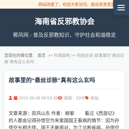
网站改版了，欢迎大家访问，提出宝贵意见！
海南省反邪教协会
椰风网 - 普及反邪教知识，守护社会和谐稳定
您现在的微位置:
首页
>> 科普园地 >> 科技史话
-故事里的“悬丝诊
脉”真有这么玄吗
故事里的“悬丝诊脉”真有这么玄吗
2015-06-08 08:53:35
阅读：5205
本站
文章来源：凯风山东 作者：柳絮 看过《西游记》
的人都会记得孙悟空为朱紫国国王看病的情节：因为孙
悟空长相古怪，国王不敢面对，为了诊断疾病，孙悟空