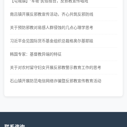
【屯城镇】“军坡”民俗搭台，反邪教宣传唱戏
南吕镇开展反邪教宣传活动，齐心共筑反邪防线
关于预防邪教对易感人群侵蚀的几点心理学思考
习近平会见国际货币基金组织总裁格奥尔基耶娃
韩国专家：基督教异端的特征
关于对农村留守妇女开展反邪教警示教育工作的思考
石山镇开展防范电信网络诈骗暨反邪教宣传教育活动