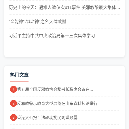
历史上的今天：遇难人数仅次911事件 美邪教酿最大集体自
杀案
“全能神”咋以“神”之名大肆敛财
习近平主持中共中央政治局第十三次集体学习
热门文章
第五届全国反邪教协会秘书长联席会议在...
1
反邪教警示教育大型展览在山东省科技馆举行
2
香港大公报：法轮功扰民阴谋败露
3